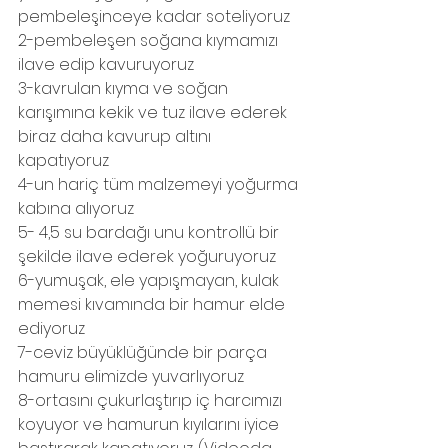
pembeleşinceye kadar soteliyoruz 
2-pembeleşen soğana kıymamızı 
ilave edip kavuruyoruz
3-kavrulan kıyma ve soğan 
karışımına kekik ve tuz ilave ederek 
biraz daha kavurup altını 
kapatıyoruz
4-un hariç tüm malzemeyi yoğurma 
kabına alıyoruz
5- 4,5 su bardağı unu kontrollü bir 
şekilde ilave ederek yoğuruyoruz
6-yumuşak, ele yapışmayan, kulak 
memesi kıvamında bir hamur elde 
ediyoruz
7-ceviz büyüklüğünde bir parça 
hamuru elimizde yuvarlıyoruz
8-ortasını çukurlaştırıp iç harcımızı 
koyuyor ve hamurun kıyılarını iyice 