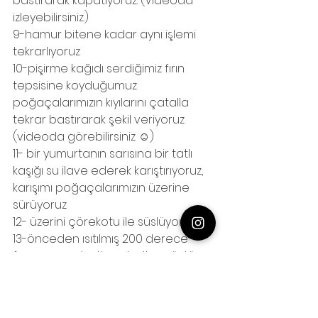
bastırarak kapatıyoruz. (Videoda 
izleyebilirsiniz.)
9-hamur bitene kadar aynı işlemi 
tekrarlıyoruz
10-pişirme kağıdı serdiğimiz fırın 
tepsisine koyduğumuz 
poğaçalarımızın kıyılarını çatalla 
tekrar bastırarak şekil veriyoruz 
(videoda görebilirsiniz ☺️)
11- bir yumurtanın sarısına bir tatlı 
kaşığı su ilave ederek karıştırıyoruz, 
karışımı poğaçalarımızın üzerine 
sürüyoruz
12- üzerini çörekotu ile süslüyoruz
13-önceden ısıtılmış 200 derece 
fırınımıza yerleştirerek altı ve üstü 
kızarana kadar yaklaşık 25-30 
dakika pişiriyoruz
14-fırından çıkan poğaçalarımızın 