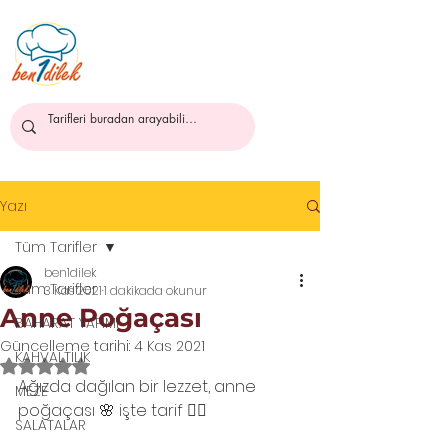
ben1dilek
Yazı
Tüm Tarifler
ben1dilek
Tüm Tarifler
3 Kas 2021
1 dakikada okunur
Anne Poğaçası
BAHARAT YAPIMI
Güncelleme tarihi:
4 Kas 2021
KAHVALTILIK
5 üzerinden NaN yıldız
Ağızda dağılan bir lezzet, anne 
MEZE
poğaçası 🌸 işte tarif 👇🏻
SALATALAR