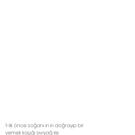
1-ilk önce soğanı iri iri doğrayıp bir 
yemek kaşığı sıvıyağ ile 