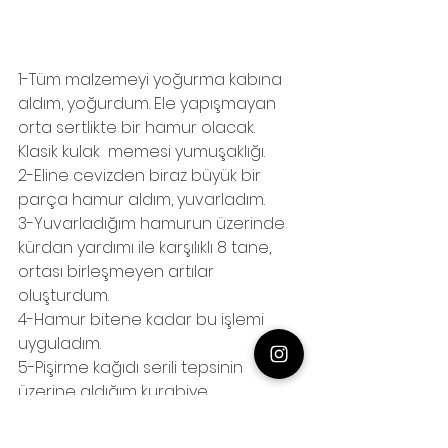
1-Tüm malzemeyi yoğurma kabına 
aldım, yoğurdum. Ele yapışmayan 
orta sertlikte bir hamur olacak. 
Klasik kulak  memesi yumuşaklığı.
2-Eline cevizden biraz büyük bir 
parça hamur aldım, yuvarladım.
3-Yuvarladığım hamurun üzerinde 
kürdan yardımı ile karşılıklı 8 tane, 
ortası birleşmeyen artılar 
oluşturdum.
4-Hamur bitene kadar bu işlemi 
uyguladım.
5-Pişirme kağıdı serili tepsinin 
üzerine aldığım kurabiye 
hamurlarının üzerine (tam orta 
kısmına) ters olarak birer karanfil 