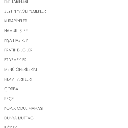
KEK TARİFLERİ
ZEYTİN YAĞLI YEMEKLER
KURABİYELER
HAMUR İŞLERİ
KIŞA HAZIRLIK
PRATİK BİLGİLER
ET YEMEKLERİ
MENÜ ÖNERİLERİM
PİLAV TARİFLERİ
ÇORBA
REÇEL
KÖPEK ÖDÜL MAMASI
DÜNYA MUTFAĞI
BÖREK