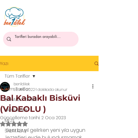
ben1dilek
Yazı
Tüm Tarifler
ben1dilek
Tüm Tarifler
30 Ara 2022
1 dakikada okunur
Bal Kabaklı Bisküvi
BAHARAT YAPIMI
(VİDEOLU )
KAHVALTILIK
Güncelleme tarihi:
2 Oca 2023
MEZE
5 üzerinden NaN yıldız
Yeni bir yıl gelirken yeni yıla uygun 
SALATALAR
lezzetleri evde bulundurmamak 