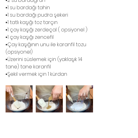
▪️2 su bardağı un
▪️1 su bardağı tahin
▪️1 su bardağı pudra şekeri 
▪️1 tatlı kaşığı toz tarçın
▪️1 çay kaşığı zerdeçal ( opsiyonel )
▪️1 çay kaşığı zencefil 
▪️Çay kaşığının unu ile karanfil tozu 
(opsiyonel)
▪️Üzerini süslemek için (yaklaşık 14 
tane) tane karanfil 
▪️Şekil vermek için 1 kürdan