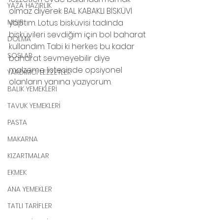
YAZA HAZIRLIK
olmaz diyerek BAL KABAKLI BİSKÜVİ 
MISIR
yaptım. Lotus bisküvisi tadında 
bisküvileri sevdiğim için bol baharat 
DOLMA
kullandım. Tabi ki herkes bu kadar 
SOSLAR
baharat sevmeyebilir diye 
malzeme listesinde opsiyonel 
YARDIMCI LEZZETLER
olanların yanına yazıyorum.
BALIK YEMEKLERİ
TAVUK YEMEKLERİ
PASTA
MAKARNA
KIZARTMALAR
EKMEK
ANA YEMEKLER
TATLI TARİFLER