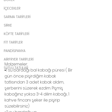
İÇECEKLER
SARMA TARİFLERİ
SİRKE
KÖFTE TARİFLERİ
FİT TARİFLER
PANDİSPANYA
AİRFRYER TARİFLERİ
Malzemeler; 
SÜTLÜ TATLILAR
▪️1 su bardağı bal kabağı püresi ( Bir 
gün önce pişirdiğim kabak 
tatlısından 3 adet kabak aldım,  
şerberini süzerek ezdim. Pişmiş 
kabağınız yoksa 3-4 dilim kabağı, 1 
kahve fincanı şeker ile pişirip 
süzebilirsiniz.)