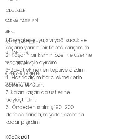
İÇECEKLER
SARMA TARİFLERİ
SİRKE
1-Domates suyu, sıvı yağ, sucuk ve 
KÖFTE TARİFLERİ
kaşarın yarısını bir kapta karıştırdım.
FİT TARİFLER
2- Kaşarın bir kısmını özellikle üzerine 
 serpmek için ayırdım.
PANDİSPANYA
3-Bayat ekmekleri tepsiye dizdim.
AİRFRYER TARİFLERİ
4- Hazırladığım harcı ekmeklerin 
SÜTLÜ TATLILAR
üzerine sürdüm.
5-Kalan kaşarı da üstlerine 
paylaştırdım.
6- Önceden ısıtılmış 190–200 
derece fırında, kaşarlar kızarana 
kadar pişirdim.
Küçük püf