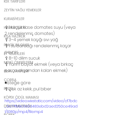
KEK TARİFLERİ
ZEYTİN YAĞLI YEMEKLER
KURABİYELER
🥄1 küçük kase domates suyu (veya 
HAMUR İŞLERİ
2 rendelenmiş domates)
KIŞA HAZIRLIK
🥄3–4 yemek kaşığı sıvı yağ
PRATİK BİLGİLER
🥄1 su bardağı rendelenmiş kaşar 
peyniri
ET YEMEKLERİ
🥄8–10 dilim sucuk
MENÜ ÖNERİLERİM
🥄Yarım bayat ekmek (veya birkaç 
parça akşamdan kalan ekmek)
PİLAV TARİFLERİ
ÇORBA
◾️İsteğe göre:
🥄çok az kekik, pul biber
REÇEL
KÖPEK ÖDÜL MAMASI
https://video.wixstatic.com/video/cf7bdc
DÜNYA MUTFAĞI
_5c77fb9c833d483ebd2aed250ce49ad
1/1080p/mp4/file.mp4
BÖREK