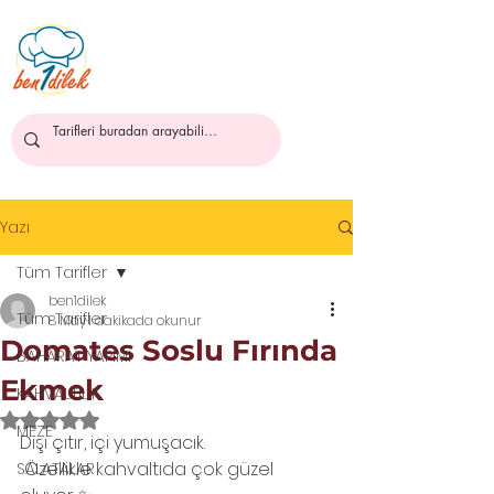
ben1dilek
Yazı
Tüm Tarifler
ben1dilek
Tüm Tarifler
8 May
1 dakikada okunur
Domates Soslu Fırında
BAHARAT YAPIMI
Ekmek
KAHVALTILIK
5 üzerinden NaN yıldız
MEZE
Dışı çıtır, içi yumuşacık.
 Özellikle kahvaltıda çok güzel 
SALATALAR