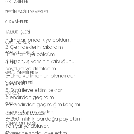
KEK TARİFLERİ
ZEYTİN YAĞLI YEMEKLER
KURABİYELER
HAMUR İŞLERİ
1-Elmaları önce ikiye böldüm.
KIŞA HAZIRLIK
2-Çekirdeklerini çıkardım.
PRATİK BİLGİLER
3-Tekrar ikiye böldüm.
4-Limonun yarısının kabuğunu 
ET YEMEKLERİ
soydum ve dilimledim.
MENÜ ÖNERİLERİM
5-Elma ve limonları blendırdan 
geçirdim.
PİLAV TARİFLERİ
6-Sütü ileve ettim, tekrar 
ÇORBA
blendırdan geçirdim.
REÇEL
7-Blendırdan geçirdiğim karışımı 
süzgeçten geçirdim.
KÖPEK ÖDÜL MAMASI
8-250 ml’lik iki bardağa pay ettim. 
DÜNYA MUTFAĞI
Yarı yarıya doluyor.
9-Üzerine soda ilave ettim.
BÖREK