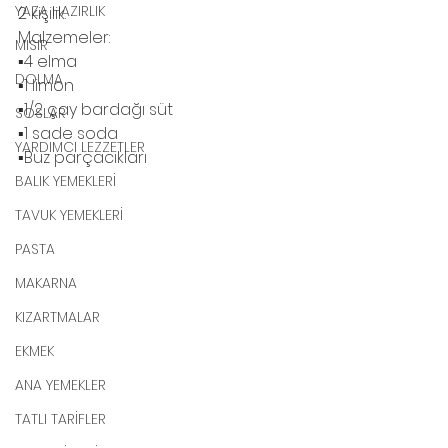
YAZA HAZIRLIK
2 kişilik.
Malzemeler:
MISIR
▪️4 elma
DOLMA
▪️1 limon
▪️1/2 çay bardağı süt
SOSLAR
▪️1 sade soda
YARDIMCI LEZZETLER
▪️Buz parçacıkları
BALIK YEMEKLERİ
TAVUK YEMEKLERİ
PASTA
MAKARNA
KIZARTMALAR
EKMEK
ANA YEMEKLER
TATLI TARİFLER