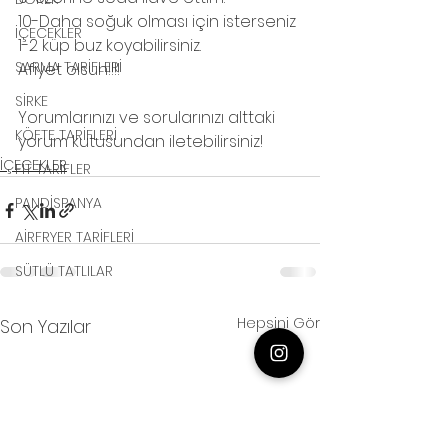
10-Daha soğuk olması için isterseniz 
İÇECEKLER
1-2 küp buz koyabilirsiniz.
SARMA TARİFLERİ
Afiyet olsun!!!!
SİRKE
Yorumlarınızı ve sorularınızı alttaki 
KÖFTE TARİFLERİ
yorum kutusundan iletebilirsiniz!
İÇECEKLER
FİT TARİFLER
PANDİSPANYA
AİRFRYER TARİFLERİ
SÜTLÜ TATLILAR
Hepsini Gör
Son Yazılar