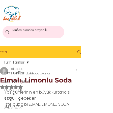
ben1dilek
Yazı
Tüm Tarifler
dilekdcan
Tüm Tarifler
11 Eki 2021
1 dakikada okunur
Elmalı, Limonlu Soda
BAHARAT YAPIMI
5 üzerinden NaN yıldız
KAHVALTILIK
Yaz günlerinin en büyük kurtarıcısı 
soğuk içecekler.
MEZE
İşte buz gibi ELMALI, LİMONLU SODA.
SALATALAR