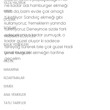
YAZA HAZIRLIK
ne kadar adı hamburger ekmeği 
MISIR
olsa da, bizim evde çok amaçlı 
tüketiliyor. Sandviç ekmeği gibi 
DOLMA
kullanıyoruz,. Yemeklerin yanında 
SOSLAR
tüketiyoruz. Deneyince sizde fark 
edeceksiniz o kadar yumuşak, o 
YARDIMCI LEZZETLER
kadar güzel oluyor ki sadece 
BALIK YEMEKLERİ
tereyağ sürerek bile çok güzel. Hadi 
şimdi bu güzel ekmeğin tarifine 
TAVUK YEMEKLERİ
geçelim.
PASTA
MAKARNA
KIZARTMALAR
EKMEK
ANA YEMEKLER
TATLI TARİFLER