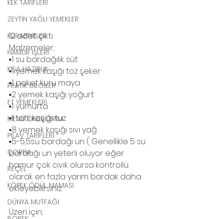
KEK TARİFLERİ
ZEYTİN YAĞLI YEMEKLER
12 adet çıktı.
KURABİYELER
Malzemeler;
HAMUR İŞLERİ
▪️1 su bardağılık süt
KIŞA HAZIRLIK
▪️1 yemek kaşığı toz şeker
▪️1 paket kuru maya
PRATİK BİLGİLER
▪️2 yemek kaşığı yoğurt
ET YEMEKLERİ
▪️1 yumurta
▪️1 tatlı kaşığı tuz
MENÜ ÖNERİLERİM
▪️8 yemek kaşığı sıvı yağ
PİLAV TARİFLERİ
▪️5-5,5su bardağı un ( Genellikle 5 su 
ÇORBA
bardağı un yeterli oluyor eğer 
hamur çok cıvık olursa kontrollü 
REÇEL
olarak en fazla yarım bardak daha 
KÖPEK ÖDÜL MAMASI
ekleyebilirsiniz.
DÜNYA MUTFAĞI
Üzeri için;
BÖREK