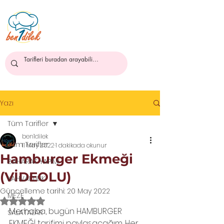
ben1dilek
Yazı
Tüm Tarifler
ben1dilek
Tüm Tarifler
11 May 2022
1 dakikada okunur
Hamburger Ekmeği
BAHARAT YAPIMI
(VİDEOLU)
KAHVALTILIK
Güncelleme tarihi:
20 May 2022
MEZE
5 üzerinden NaN yıldız
Merhaba, bugün HAMBURGER 
SALATALAR
EKMEĞİ tarifimi paylaşacağım. Her 