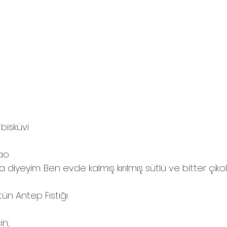
bisküvi
kao
ata diyeyim. Ben evde kalmış kırılmış sütlü ve bitter çikol
tün Antep Fıstığı
in;