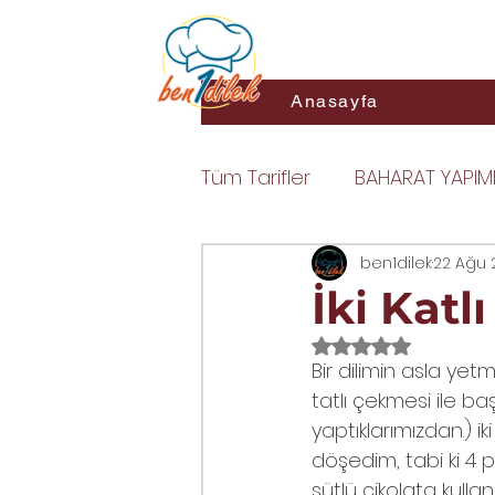
ben1dil
Anasayfa
Tüm Tarifler
BAHARAT YAPIM
DOLMA
SOSLAR
ben1dilek
22 Ağu 
YAR
İki Katl
5 üzerinden NaN y
MAKARNA
KIZARTMALAR
Bir dilimin asla y
tatlı çekmesi ile baş
yaptıklarımızdan.) ik
ZEYTİN YAĞLI YEMEKLER
K
döşedim, tabi ki 4 pak
sütlü çikolata kull