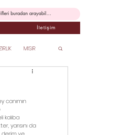
İletişim
IRLIK
MISIR
Rİ
PASTA
 TARİFLERİ
ey canımın 
 
li kalıba 
İK BİLGİLER
ter, yarısını da 
m derim ve 