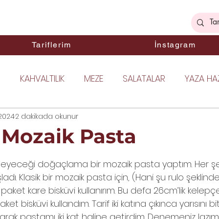
ek
Tariflerim
İnstagram
I
KAHVALTILIK
MEZE
SALATALAR
YAZA HAZ
2024
DIMCI LEZZETLER
2 dakikada okunur
BALIK YEMEKLERİ
TAVUK YEMEKLE
ı Mozaik Pasta
ıldız
EKMEK
ANA YEMEKLER
TATLI TARİFLER
KEK
etmeyeceği doğaçlama bir mozaik pasta yaptım. Her ş
ladı. Klasik bir mozaik pasta için, (Hani şu rulo şeklinde
i paket kare bisküvi kullanırım. Bu defa 26cm’lik kelepçe
URABİYELER
HAMUR İŞLERİ
KIŞA HAZIRLIK
PRAT
et bisküvi kullandım. Tarif iki katına çıkınca yarısını bit
anarak pastamı iki kat haline getirdim. Denemeniz lazı