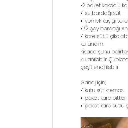
▪️2 paket kakaolu ka
▪️1 su bardağı süt
▪️1 yemek kaşığı ter
▪️1/2 çay bardağı An
▪️1 kare sütlü çiko
kullandım.
Kısaca şunu belirteyi
kullanılabilir. Çiko
çeşitlendirilebilir.
Ganaj için;
▪️1 kutu süt kreması
▪️1 paket kare bitter
▪️1 paket kare sütlü 