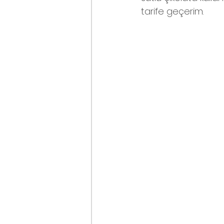
tarife geçerim.
ET YEMEKLERİ
MENÜ ÖNER
DÜNYA MUTFAĞI