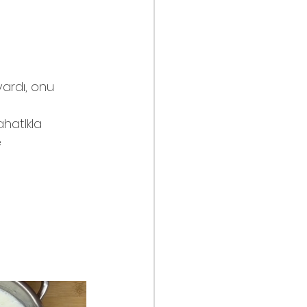
vardı, onu 
ahatlkla 
 