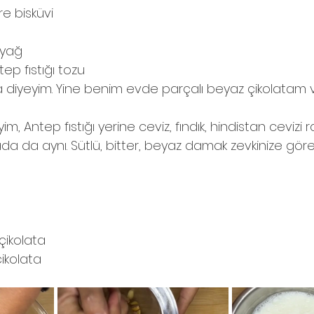
re bisküvi
eyağ
tep fıstığı tozu
lata diyeyim. Yine benim evde parçalı beyaz çikolatam 
m, Antep fıstığı yerine ceviz, fındık, hindistan cevizi r
latada da aynı. Sütlü, bitter, beyaz damak zevkinize göre
 çikolata
çikolata