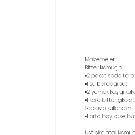
Malzemeler;
Bitter kısmı için;
▪️2 paket sade kare 
▪️1 su bardağı süt
▪️2 yemek kaşığı ka
▪️1 kare bitter çikol
toplayıp kullandım.
▪️1 orta boy kase bü
Üst çikolatalı kısmı iç