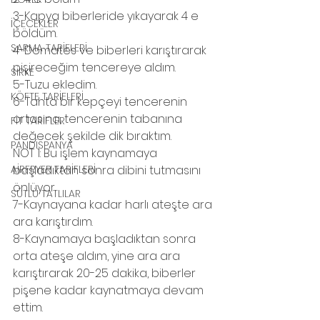
3-Kapya biberleride yıkayarak 4 e 
İÇECEKLER
böldüm.
SARMA TARİFLERİ
4-Domates ve biberleri karıştırarak 
pişireceğim tencereye aldım.
SİRKE
5-Tuzu ekledim.
KÖFTE TARİFLERİ
6-Tahta bir kepçeyi tencerenin 
ortasına, tencerenin tabanına 
FİT TARİFLER
değecek şekilde dik bıraktım.
PANDİSPANYA
NOT 1: Bu işlem kaynamaya 
başladıktan sonra dibini tutmasını 
AİRFRYER TARİFLERİ
önlüyor.
SÜTLÜ TATLILAR
7-Kaynayana kadar harlı ateşte ara 
ara karıştırdım.
8-Kaynamaya başladıktan sonra 
orta ateşe aldım, yine ara ara 
karıştırarak 20-25 dakika, biberler 
pişene kadar kaynatmaya devam 
ettim.