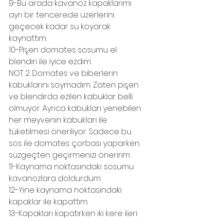
9-Bu arada kavanoz kapaklarımı 
ayrı bir tencerede üzerlerini 
geçecek kadar su koyarak 
kaynattım.
10-Pişen domates sosumu el 
blendırı ile iyice ezdim.
NOT 2: Domates ve biberlerin 
kabuklarını soymadım. Zaten pişen 
ve blendırda ezilen kabuklar belli 
olmuyor. Ayrıca kabukları yenebilen 
her meyvenin kabukları ile 
tüketilmesi öneriliyor. Sadece bu 
sos ile domates çorbası yaparken 
süzgeçten geçirmenizi öneririm. 
11-Kaynama noktasındaki sosumu 
kavanozlara doldurdum.
12-Yine kaynama noktasındaki 
kapaklar ile kapattım.
13-Kapakları kapatırken iki kere ileri 