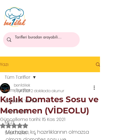
ben1dilek
Yazı
Tüm Tarifler
ben1dilek
Tüm Tarifler
6 Eyl 2021
2 dakikada okunur
Kışlık Domates Sosu ve
BAHARAT YAPIMI
Menemen (VİDEOLU)
KAHVALTILIK
Güncelleme tarihi:
15 Kas 2021
MEZE
5 üzerinden NaN yıldız
Merhaba, kış hazırlıklarının olmazsa 
SALATALAR
olmazı, domates sosu ve 