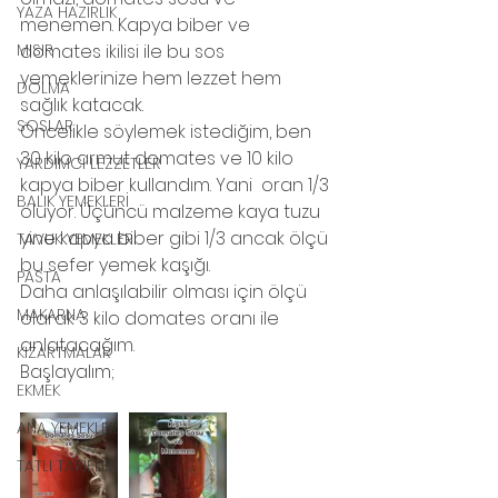
YAZA HAZIRLIK
menemen. Kapya biber ve 
MISIR
domates ikilisi ile bu sos 
yemeklerinize hem lezzet hem 
DOLMA
sağlık katacak.
SOSLAR
Öncelikle söylemek istediğim, ben 
30 kilo armut domates ve 10 kilo 
YARDIMCI LEZZETLER
kapya biber kullandım. Yani  oran 1/3 
BALIK YEMEKLERİ
oluyor. Üçüncü malzeme kaya tuzu 
yine kapya biber gibi 1/3 ancak ölçü 
TAVUK YEMEKLERİ
bu sefer yemek kaşığı.
PASTA
Daha anlaşılabilir olması için ölçü 
MAKARNA
olarak 3 kilo domates oranı ile 
anlatacağım.
KIZARTMALAR
Başlayalım;
EKMEK
ANA YEMEKLER
TATLI TARİFLER