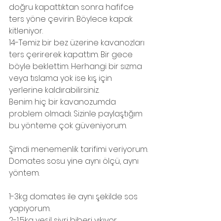
doğru kapattıktan sonra hafifce 
ters yöne çevirin. Böylece kapak 
kitleniyor.
14-Temiz bir bez üzerine kavanozları 
ters çerirerek kapattım. Bir gece 
böyle beklettim. Herhangi bir sızma 
veya tıslama yok ise kış için 
yerlerine kaldırabilirsiniz.
Benim hiç bir kavanozumda 
problem olmadı. Sizinle paylaştığım 
bu yönteme çok güveniyorum.
Şimdi menemenlik tarifimi veriyorum.
Domates sosu yine aynı ölçü, aynı 
yöntem.
1-3kg domates ile aynı şekilde sos 
yapıyorum.
2-1,5kg yeşil sivri biberi yıkıyor, 