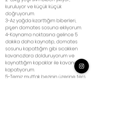
kuruluyor ve küçük küçük 
doğruyorum.
3-Az yağda kızarttığım biberleri, 
pişen domates sosuna ekliyorum.
4-Kaynama noktasına gelince 5 
dakika daha kaynatıp, domates 
sosunu kapattığım gibi sıcakken 
kavanozlara dolduruyorum ve 
kaynattığım kapaklar ile kavanozları 
kapatıyorum.
5-Temiz mutfak bezinin üzerine ters 
olarak kapatıyor ve bir gece 
bekletiyorum.
6-Kavanozlarımızda hiç sızıntı ve 
tıslama olmamalı. Eğer yok ise 
kavanozlarımız kış için hazırdır. Afiyet 
olsun.