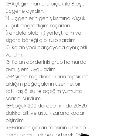
13-Açtığım hamuru bıçak ile 8 eşit 
üçgene ayırdım.
14-Üçgenlerin geniş kısmına küçük 
küçük doğradığım kaşarları 
(rendele olabilir.) yerleştirdim ve 
sigara böreği gibi rulo sardım.
15-Kalan yedi parçayada aynı şekli 
verdim.
16-Kalan dörderli iki grup hamurda 
aynı işlemi uyguladım.
17-Pişirme kağıdınserili fırın tepsisine 
aldığım poğaçaların üzerine, bir 
tatlı kaşığı su ile açtığım yumurta 
sarısını sürdüm.
18-Soğuk 200 derece fırında 20-25 
dakika, altı ve üstü kızarana kadar 
pişirdim.
19-Fırından çakan tepsinin üzerine 
nemli bir mutfak bezi örterek 10-15 