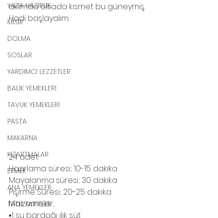
YAZA HAZIRLIK
aklımda olsada kısmet bu güneymiş. 
Hadi başlayalım.
MISIR
DOLMA
SOSLAR
YARDIMCI LEZZETLER
BALIK YEMEKLERİ
TAVUK YEMEKLERİ
PASTA
MAKARNA
KIZARTMALAR
24 adet 
Hazırlama süresi; 10-15 dakika
EKMEK
Mayalanma süresi; 30 dakika
ANA YEMEKLER
Pişirme Süresi; 20-25 dakika
Malzemeler;
TATLI TARİFLER
▪️1 su bardağı ılık süt