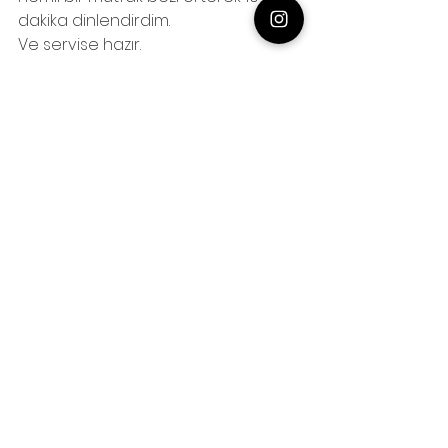
dakika dinlendirdim.
Ve servise hazır.
Patates, kıyma, beyaz peynirde iç 
harcı için uygun olsada benim 
favorim kaşarlı katmer poğaça😘
Afiyet olsun!!!!!
Yorumlarınızı ve sorularınızı alttaki 
yorum kutusundan iletebilirsiniz!
HAMUR İŞLERİ
Hepsini Gör
Son Yazılar