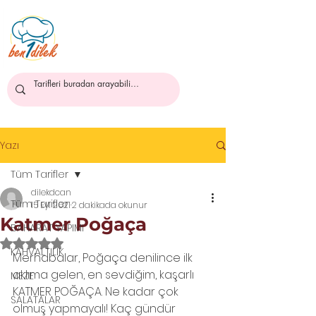
ben1dilek
Yazı
Tüm Tarifler
dilekdcan
Tüm Tarifler
15 Eyl 2021
2 dakikada okunur
Katmer Poğaça
BAHARAT YAPIMI
5 üzerinden NaN yıldız
KAHVALTILIK
Merhabalar, Poğaça denilince ilk 
aklıma gelen, en sevdiğim, kaşarlı 
MEZE
KATMER POĞAÇA. Ne kadar çok 
SALATALAR
olmuş yapmayalı! Kaç gündür 