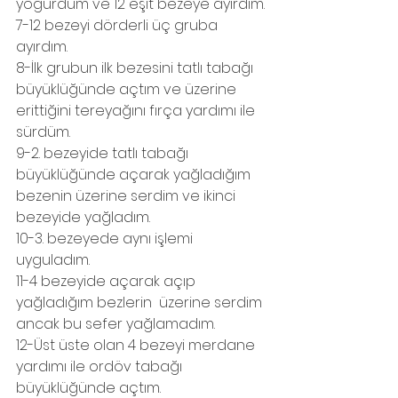
yoğurdum ve 12 eşit bezeye ayırdım.
7-12 bezeyi dörderli üç gruba 
ayırdım.
8-İlk grubun ilk bezesini tatlı tabağı 
büyüklüğünde açtım ve üzerine 
erittiğini tereyağını fırça yardımı ile 
sürdüm.
9-2. bezeyide tatlı tabağı 
büyüklüğünde açarak yağladığım 
bezenin üzerine serdim ve ikinci 
bezeyide yağladım.
10-3. bezeyede aynı işlemi 
uyguladım.
11-4 bezeyide açarak açıp 
yağladığım bezlerin  üzerine serdim 
ancak bu sefer yağlamadım.
12-Üst üste olan 4 bezeyi merdane 
yardımı ile ordöv tabağı 
büyüklüğünde açtım.