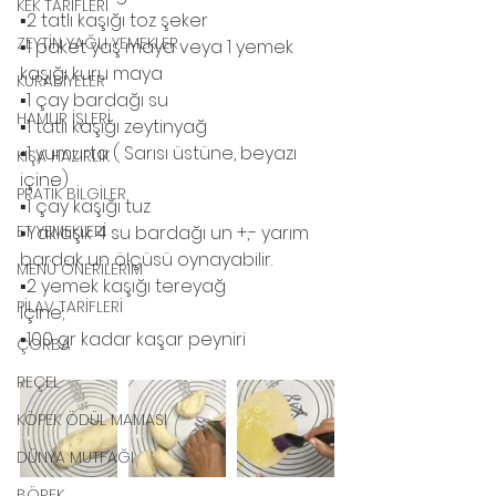
KEK TARİFLERİ
▪️2 tatlı kaşığı toz şeker
ZEYTİN YAĞLI YEMEKLER
▪️1 paket yaş maya veya 1 yemek 
kaşığı kuru maya
KURABİYELER
▪️1 çay bardağı su
HAMUR İŞLERİ
▪️1 tatlı kaşığı zeytinyağ 
▪️1 yumurta ( Sarısı üstüne, beyazı 
KIŞA HAZIRLIK
içine)
PRATİK BİLGİLER
▪️1 çay kaşığı tuz
ET YEMEKLERİ
▪️Yaklaşık 4 su bardağı un +,- yarım 
bardak un ölçüsü oynayabilir.
MENÜ ÖNERİLERİM
▪️2 yemek kaşığı tereyağ 
PİLAV TARİFLERİ
İçine;
▪️100 gr kadar kaşar peyniri 
ÇORBA
REÇEL
KÖPEK ÖDÜL MAMASI
DÜNYA MUTFAĞI
BÖREK