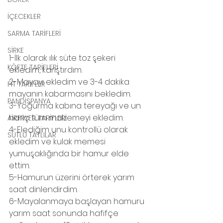
İÇECEKLER
SARMA TARİFLERİ
SİRKE
1-İlk olarak ılık süte toz şekeri 
KÖFTE TARİFLERİ
ekledim, karıştırdım.
2-Mayayı ekledim ve 3-4 dakika 
FİT TARİFLER
mayanın kabarmasını bekledim.
PANDİSPANYA
3-Yoğurma kabına tereyağı ve un 
hariç tüm malzemeyi ekledim. 
AİRFRYER TARİFLERİ
4-Elediğim unu kontrollü olarak 
SÜTLÜ TATLILAR
ekledim ve kulak memesi 
yumuşaklığında bir hamur elde 
ettim.
5-Hamurun üzerini örterek yarım 
saat dinlendirdim.
6-Mayalanmaya başlayan hamuru 
yarım saat sonunda hafifçe 