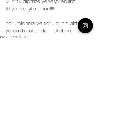
12-Artık dipfrize yerleştirebiliriz.
Afiyet ve şifa olsun!!!!!
Yorumlarınızı ve sorularınızı alttaki 
yorum kutusundan iletebilirsiniz!
KIŞA HAZIRLIK
PRATİK BİLGİLER
Hepsini Gör
Son Yazılar