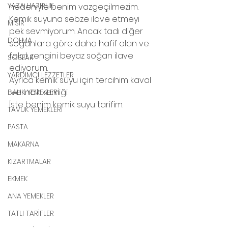
YAZA HAZIRLIK
nedeniyle benim vazgeçilmezim. 
Kemik suyuna sebze ilave etmeyi 
MISIR
pek sevmiyorum. Ancak tadı diğer 
DOLMA
soğanlara göre daha hafif olan ve 
folat zengini beyaz soğan ilave 
SOSLAR
ediyorum. 
YARDIMCI LEZZETLER
Ayrıca kemik suyu için tercihim kaval 
 ve incik kemiği.
BALIK YEMEKLERİ
İşte benim kemik suyu tarifim.
TAVUK YEMEKLERİ
PASTA
MAKARNA
KIZARTMALAR
EKMEK
ANA YEMEKLER
TATLI TARİFLER