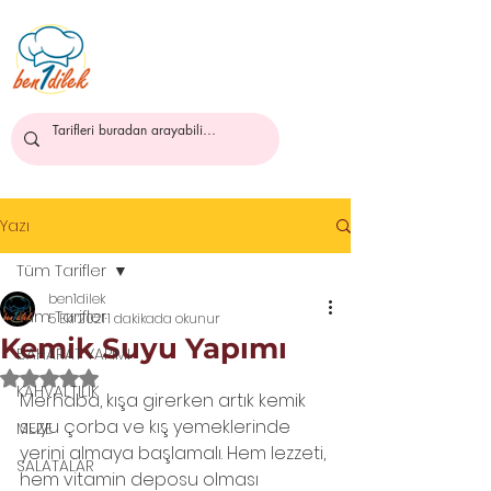
ben1dilek
Yazı
Tüm Tarifler
ben1dilek
Tüm Tarifler
5 Eki 2021
1 dakikada okunur
Kemik Suyu Yapımı
BAHARAT YAPIMI
5 üzerinden NaN yıldız
KAHVALTILIK
Merhaba, kışa girerken artık kemik 
suyu çorba ve kış yemeklerinde 
MEZE
yerini almaya başlamalı. Hem lezzeti, 
SALATALAR
hem vitamin deposu olması 