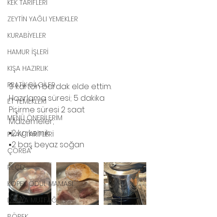
KEK TARİFLERİ
ZEYTİN YAĞLI YEMEKLER
KURABİYELER
HAMUR İŞLERİ
KIŞA HAZIRLIK
PRATİK BİLGİLER
9 karton bardak elde ettim.
Hazırlama süresi; 5 dakika
ET YEMEKLERİ
Pişirme süresi 2 saat
MENÜ ÖNERİLERİM
Malzemeler;
▪️2 kg kemik
PİLAV TARİFLERİ
▪️2 baş beyaz soğan 
ÇORBA
REÇEL
KÖPEK ÖDÜL MAMASI
DÜNYA MUTFAĞI
BÖREK