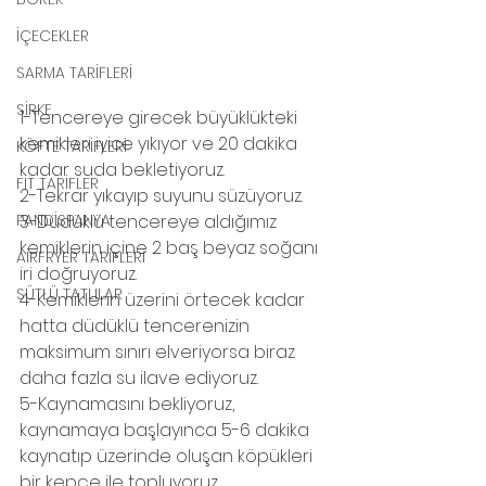
İÇECEKLER
SARMA TARİFLERİ
SİRKE
1-Tencereye girecek büyüklükteki 
kemikleri iyice yıkıyor ve 20 dakika 
KÖFTE TARİFLERİ
kadar suda bekletiyoruz.
FİT TARİFLER
2-Tekrar yıkayıp suyunu süzüyoruz.
PANDİSPANYA
3-Düdüklü tencereye aldığımız 
kemiklerin içine 2 baş beyaz soğanı 
AİRFRYER TARİFLERİ
iri doğruyoruz.
SÜTLÜ TATLILAR
4-Kemiklerin üzerini örtecek kadar 
hatta düdüklü tencerenizin 
maksimum sınırı elveriyorsa biraz 
daha fazla su ilave ediyoruz.
5-Kaynamasını bekliyoruz, 
kaynamaya başlayınca 5-6 dakika 
kaynatıp üzerinde oluşan köpükleri  
bir kepçe ile topluyoruz.