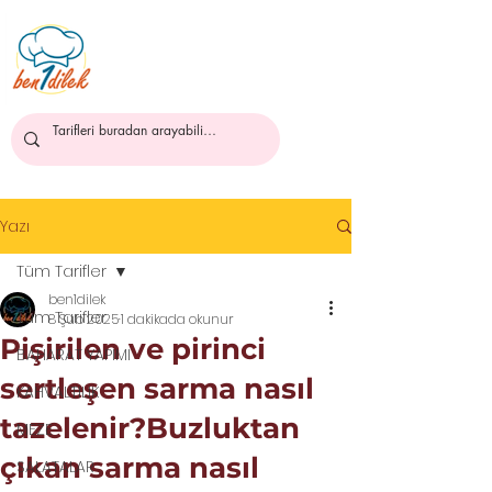
ben1dilek
Yazı
Tüm Tarifler
ben1dilek
Tüm Tarifler
8 Şub 2025
1 dakikada okunur
Pişirilen ve pirinci
BAHARAT YAPIMI
sertleşen sarma nasıl
KAHVALTILIK
tazelenir?Buzluktan
MEZE
çıkan sarma nasıl
SALATALAR