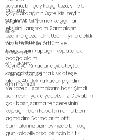
suyunu, bir çay kaşığı tuzu, yine bir 
İÇECEKLER
çay bardağının üçte ikisi zeytin 
yağını ve bir yemek kaşığı nar 
SARMA TARİFLERİ
ekşisini karıştırdım. Sarmaların 
SİRKE
üzerine gezdirdim. Üzerini yine delikli 
KÖFTE TARİFLERİ
pizza tepsisi ile örttüm ve 
tencerenin kapağını kapatarak 
FİT TARİFLER
ocağa aldım.
PANDİSPANYA
Kaynayana kadar açık ateşte, 
kaynadıktan sonra kısık ateşe 
AİRFRYER TARİFLERİ
alarak 45 dakika kadar pişirdim.
SÜTLÜ TATLILAR
Ve tazecik sarmalarım hazır. Şimdi 
son resmi yok diyeceksiniz. Cevabım 
çok basit, sarma tenceresinin 
kapağını ben kapattım ama ben 
açmadım. Sarmalarım bitti.
Sarmalarınız sizin evinizde bir kaç 
gün kalabiliyorsa, pirincin bir tık 