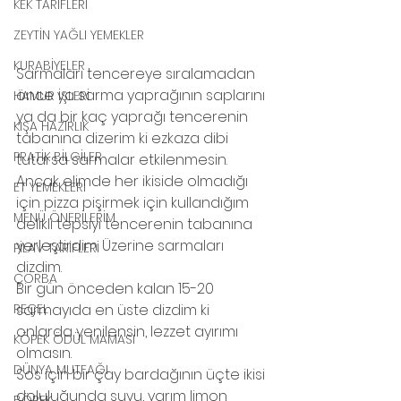
KEK TARİFLERİ
ZEYTİN YAĞLI YEMEKLER
KURABİYELER
Sarmaları tencereye sıralamadan 
önce ya sarma yaprağının saplarını 
HAMUR İŞLERİ
ya da bir kaç yaprağı tencerenin 
KIŞA HAZIRLIK
tabanına dizerim ki ezkaza dibi 
PRATİK BİLGİLER
tutarsa sarmalar etkilenmesin. 
Ancak elimde her ikiside olmadığı 
ET YEMEKLERİ
için pizza pişirmek için kullandığım 
MENÜ ÖNERİLERİM
delikli tepsiyi tencerenin tabanına 
yerleştirdim. Üzerine sarmaları 
PİLAV TARİFLERİ
dizdim.
ÇORBA
Bir gün önceden kalan 15-20 
sarmayıda en üste dizdim ki 
REÇEL
onlarda yenilensin, lezzet ayırımı 
KÖPEK ÖDÜL MAMASI
olmasın.
DÜNYA MUTFAĞI
Sos için bir çay bardağının üçte ikisi 
doluluğunda suyu, yarım limon 
BÖREK