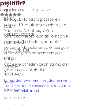
pişirilir?
YAZA HAZIRLIK
Güncelleme tarihi:
16 Şub 2025
MISIR
5 üzerinden NaN yıldız
DOLMA
Bir buçuk kilo yaprağı sararken 
yarısını difrize atmayı planlamıştım. 
SOSLAR
Yaptımda. Ancak pişirdiğim 
YARDIMCI LEZZETLER
sarmadan ertesi gün az kalınca ve 
ev ahalisi “Ne kadar çabuk bitti.” 
BALIK YEMEKLERİ
serzenişinde bulununca ertesi gün 
TAVUK YEMEKLERİ
difrizden çıkarılan sarmada pişti, 
PASTA
haliyle.
Öncelikle difrizden çıkan sarmaların 
MAKARNA
çözünmesini bekledim. 
KIZARTMALAR
https://video.wixstatic.com/video/cf7bdc
EKMEK
_0c2a883be0c649c68803e4ddf47cfdb
ANA YEMEKLER
8/360p/mp4/file.mp4
TATLI TARİFLER