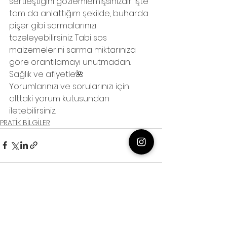
sertleştiğini gözlemlemişsinizdir. İşte 
tam da anlattığım şekilde, buharda 
pişer gibi sarmalarınızı 
tazeleyebilirsiniz. Tabi sos 
malzemelerini sarma miktarınıza 
göre orantılamayı unutmadan.
Sağlık ve afiyetle🌺
Yorumlarınızı ve sorularınızı için 
alttaki yorum kutusundan 
iletebilirsiniz.
PRATİK BİLGİLER
Hepsini Gör
Son Yazılar