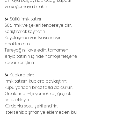
almaya başlayınca ocağı kapatın 
ve soğumaya bırakın.
💫 Sütlü irmik tatlısı:
Süt, irmik ve şekeri tencereye alın. 
Karıştırarak kaynatın.
Koyulaşınca vanilyayı ekleyin, 
ocaktan alın.
Tereyağını ilave edin, tamamen 
eriyip tatlının içinde homojenleşene 
kadar karıştırın.
💫 Kuplara alın:
İrmik tatlısını kuplara paylaştırın; 
kupu yarıdan biraz fazla doldurun.
Ortalarına 1–1,5 yemek kaşığı çilek 
sosu ekleyin.
Kürdanla sosu şekillendirin. 
İsterseniz pişmaniye eklemeden, bu 