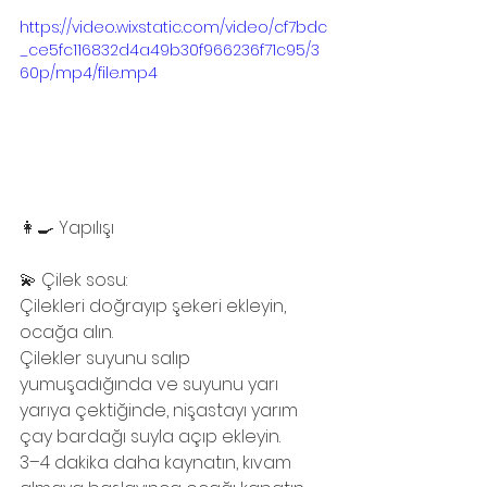
https://video.wixstatic.com/video/cf7bdc
_ce5fc116832d4a49b30f966236f71c95/3
60p/mp4/file.mp4
👩‍🍳 Yapılışı
💫 Çilek sosu:
Çilekleri doğrayıp şekeri ekleyin, 
ocağa alın.
Çilekler suyunu salıp 
yumuşadığında ve suyunu yarı 
yarıya çektiğinde, nişastayı yarım 
çay bardağı suyla açıp ekleyin.
3–4 dakika daha kaynatın, kıvam 