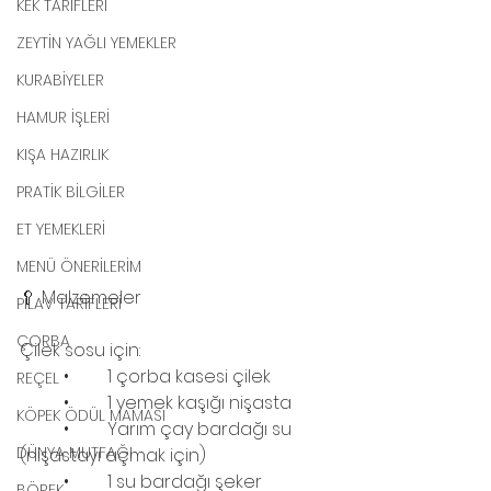
KEK TARİFLERİ
ZEYTİN YAĞLI YEMEKLER
KURABİYELER
HAMUR İŞLERİ
KIŞA HAZIRLIK
PRATİK BİLGİLER
ET YEMEKLERİ
MENÜ ÖNERİLERİM
🥄 Malzemeler
PİLAV TARİFLERİ
ÇORBA
Çilek sosu için:
	•	1 çorba kasesi çilek
REÇEL
	•	1 yemek kaşığı nişasta
KÖPEK ÖDÜL MAMASI
	•	Yarım çay bardağı su 
DÜNYA MUTFAĞI
(nişastayı açmak için)
	•	1 su bardağı şeker
BÖREK