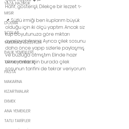
YAZA HAZIRLIK
Hafif, gösterişli, Dilekçe bir lezzet ✨
MISIR
📌 Sütlü irmiği ben kuplarım büyük 
DOLMA
olduğu için iki ölçü yaptım. Ancak siz 
SOSLAR
kup boyutunuza göre miktarı 
ayarlayabilirsiniz. Ayrıca çilek sosunu 
YARDIMCI LEZZETLER
daha önce yapıp sizlerle paylaşmış 
BALIK YEMEKLERİ
ve buzluğa atmıştım. Elinde hazır 
olmayanlar için burada çilek 
TAVUK YEMEKLERİ
sosunun tarifini de tekrar veriyorum.
PASTA
MAKARNA
KIZARTMALAR
EKMEK
ANA YEMEKLER
TATLI TARİFLER