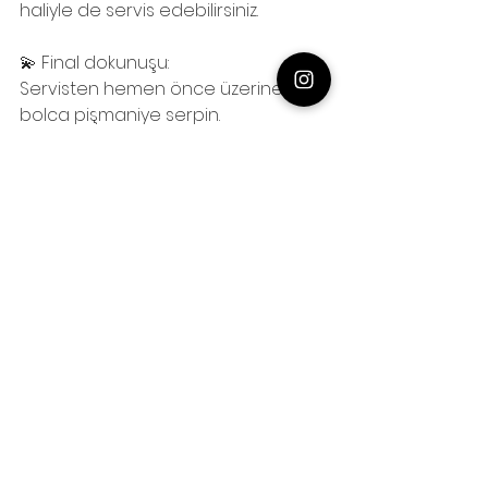
haliyle de servis edebilirsiniz.
💫 Final dokunuşu:
Servisten hemen önce üzerine 
bolca pişmaniye serpin.
Ve işte karşınızda: Çilek Rüyası ✨
⸻
📌 Not: Eğer çilek sosunuz buzlukta 
hazırsa; sosu çıkartın, kapağı kapalı 
bir tencerede kısık ateşte buzunun 
tamamen erimesini bekleyin. 
Soğuduktan sonra tatlınızda 
kullanabilirsiniz.
Sağlık ve afiyetle 🌺
Yorumlarınızı ve sorularınızı için 
alttaki yorum kutusundan 
iletebilirsiniz.