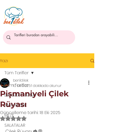
ben1dilek
Yazı
Tüm Tarifler
ben1dilek
Tüm Tarifler
10 Eki 2025
1 dakikada okunur
Pişmaniyeli Çilek
BAHARAT YAPIMI
Rüyası
KAHVALTILIK
Güncelleme tarihi:
18 Eki 2025
MEZE
5 üzerinden NaN yıldız
SALATALAR
Çilek Rüyası 🍓💭