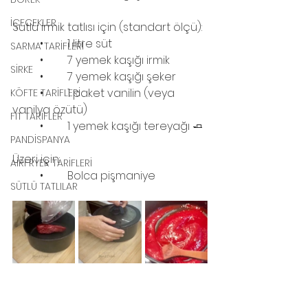
İÇECEKLER
Sütlü irmik tatlısı için (standart ölçü):
	•	1 litre süt
SARMA TARİFLERİ
	•	7 yemek kaşığı irmik
SİRKE
	•	7 yemek kaşığı şeker
	•	1 paket vanilin (veya 
KÖFTE TARİFLERİ
vanilya özütü)
FİT TARİFLER
	•	1 yemek kaşığı tereyağı 🧈
PANDİSPANYA
Üzeri için:
AİRFRYER TARİFLERİ
	•	Bolca pişmaniye
SÜTLÜ TATLILAR