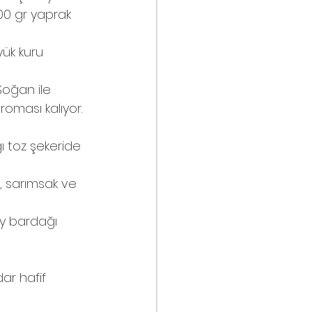
500 gr yaprak 
yük kuru 
Soğan ile 
oması kalıyor. 
ı toz şekeride 
, sarımsak ve 
ay bardağı 
ar hafif 