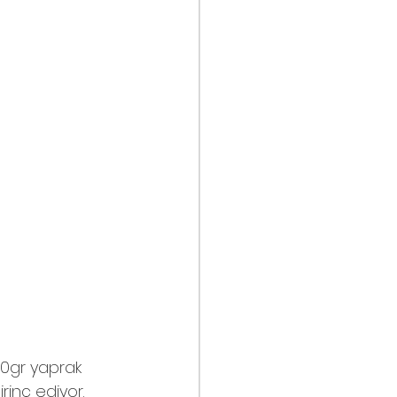
00gr yaprak 
irinç ediyor.