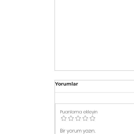
Yorumlar
Puanlama ekleyin
Vişneli, Zeytinyağlı
Bir yorum yazın...