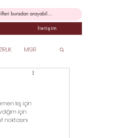
İletişim
IRLIK
MISIR
Rİ
PASTA
 TARİFLERİ
emen kış için 
vdiğim için 
üf noktasını 
İK BİLGİLER