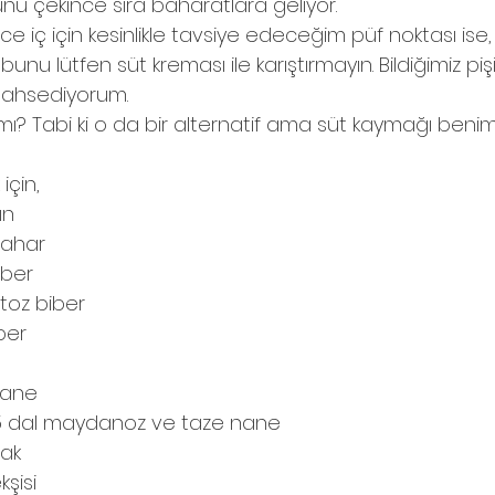
nu çekince sıra baharatlara geliyor. 
 iç için kesinlikle tavsiye edeceğim püf noktası ise, 
unu lütfen süt kreması ile karıştırmayın. Bildiğimiz piş
ahsediyorum.
mı? Tabi ki o da bir alternatif ama süt kaymağı beni
için, 
ın
bahar
iber
ı toz biber
iber
 nane
4-5 dal maydanoz ve taze nane
mak
kşisi