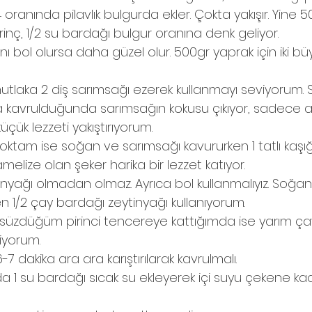
 oranında pilavlık bulgurda ekler. Çokta yakışır. Yine 
irinç, 1/2 su bardağı bulgur oranına denk geliyor. 
ı bol olursa daha güzel olur. 500gr yaprak için iki bü
tlaka 2 diş sarımsağı ezerek kullanmayı seviyorum. 
da kavrulduğunda sarımsağın kokusu çıkıyor, sadece ar
çük lezzeti yakıştırıyorum.
oktam ise soğan ve sarımsağı kavururken 1 tatlı kaşığ
melize olan şeker harika bir lezzet katıyor.
tinyağı olmadan olmaz. Ayrıca bol kullanmalıyız. Soğan
en 1/2 çay bardağı zeytinyağı kullanıyorum.
e süzdüğüm pirinci tencereye kattığımda ise yarım ç
iyorum.
-7 dakika ara ara karıştırılarak kavrulmalı.
a 1 su bardağı sıcak su ekleyerek içi suyu çekene kad