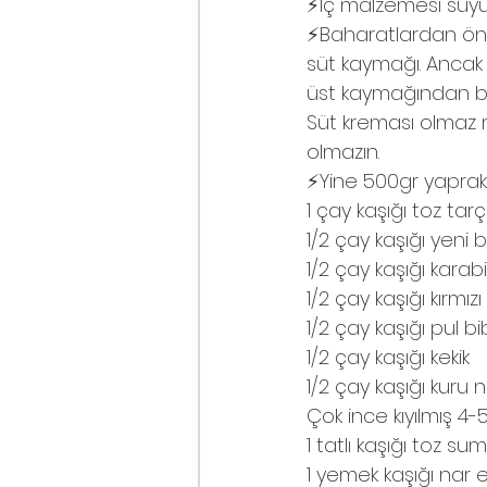
⚡️İç malzemesi suyu
⚡️Baharatlardan önce
süt kaymağı. Ancak b
üst kaymağından b
Süt kreması olmaz 
olmazın.
⚡️Yine 500gr yaprak 
1 çay kaşığı toz tarç
1/2 çay kaşığı yeni 
1/2 çay kaşığı karab
1/2 çay kaşığı kırmız
1/2 çay kaşığı pul b
1/2 çay kaşığı kekik
1/2 çay kaşığı kuru
Çok ince kıyılmış 
1 tatlı kaşığı toz su
1 yemek kaşığı nar e