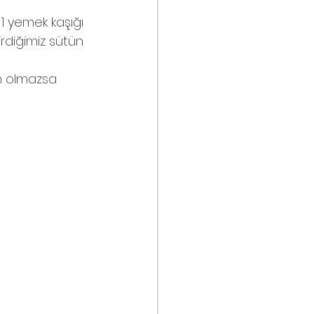
1 yemek kaşığı 
irdiğimiz sütün 
m olmazsa 