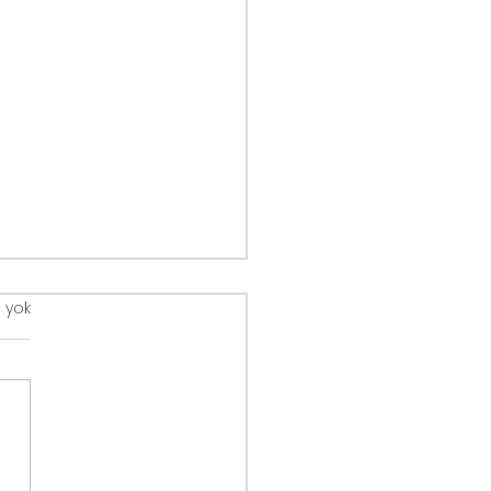
 yok
alahana Sarması (