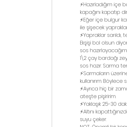
⚡️Hazırladığım içe ba
kapağını kapatıp d
⚡️Eğer içe bulgur k
ile şişecek yaprakla
⚡️Yapraklar sarıldı,
Ekşişi bol olsun diy
sos hazırlayacağımı
1\2 çay bardağı zeyt
sos hazır. Sarma te
⚡️Sarmaların üzerin
kullanırım. Böylece 
⚡️Ayrıca hiç bir za
ateşte pişiririm.
⚡️Yaklaşık 25-30 dak
⚡️Altını kapattığın
suyu çeker.
NOT; Önemli bir ko