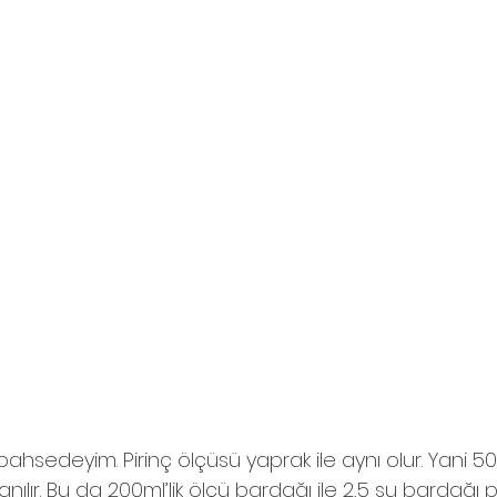
 bahsedeyim. Pirinç ölçüsü yaprak ile aynı olur. Yani 5
lanılır. Bu da 200ml’lik ölçü bardağı ile 2,5 su bardağı p