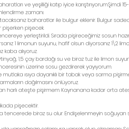
haratları ve yeşilliği katıp iyice karıştırıyorum.Şimdi 15
inlendirme zamanı.
atacaksanız baharatlar ile bulgur eklenir. Bulgur sad
r pişerken pişecek.
 tencereye yerleştirildi. Sırada pişireceğimiz sosun hazı
orsanız 1 limonun suyunu, hafif olsun diyorsanız 1\2 l
z kaba alıyoruz. 
inyağ, 1,5 çay bardağı su ve biraz tuz ile limon suyun
nceresinin üzerine sosu gezdirerek yayıyorum.
e mutlaka ısıya dayanıklı bir tabak veya sarma pişirm
sarmaların dağılmasını önlüyoruz.
man harlı ateşte pişirmem. Kaynanana kadar orta ateşt
ikada pişecektir.
ızda tencerede biraz su olur. Endişelenmeyin soğuyan
nuda yaprağınızın salamura yaprak olup olmaması. S