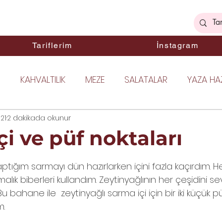
ek
Tariflerim
İnstagram
I
KAHVALTILIK
MEZE
SALATALAR
YAZA HAZ
021
DIMCI LEZZETLER
2 dakikada okunur
BALIK YEMEKLERİ
TAVUK YEMEKLE
i ve püf noktaları
ıldız
EKMEK
ANA YEMEKLER
TATLI TARİFLER
KEK
aptığım sarmayı dün hazırlarken içini fazla kaçırdım. H
malık biberleri kullandım. Zeytinyağlının her çeşidini se
Bu bahane ile  zeytinyağlı sarma içi için bir iki küçük p
URABİYELER
HAMUR İŞLERİ
KIŞA HAZIRLIK
PRAT
. 