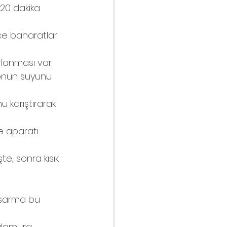
-20 dakika 
ece baharatlar 
rlanması var. 
imonun suyunu 
u karıştırarak 
e aparatı 
e, sonra kısık 
 sarma bu 
alamura 