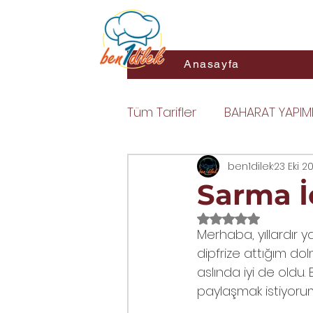
ben1dil
Anasayfa
Tüm Tarifler
BAHARAT YAPIM
DOLMA
SOSLAR
ben1dilek
23 Eki 2
YAR
Sarma İç
5 üzerinden NaN y
MAKARNA
KIZARTMALAR
Merhaba, yıllardır y
dipfrize attığım dol
aslında iyi de oldu. 
ZEYTİN YAĞLI YEMEKLER
K
paylaşmak istiyorum