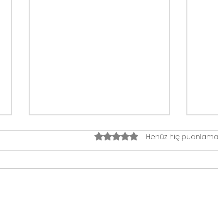
5 üzerinden 0 yıldız
Henüz hiç puanlama
MÜRDÜM ERİKLİ
Kar