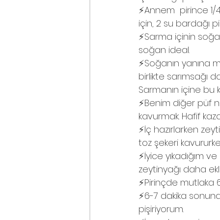
⚡️Annem  pirince 1/4
için, 2 su bardağı p
⚡️Sarma içinin soğan
soğan ideal.
⚡️Soğanın yanına mu
birlikte sarımsağı 
Sarmanın içine bu kü
⚡️Benim diğer püf n
kavurmak. Hafif kaza
⚡️İç hazırlarken zey
toz şekeri kavururk
⚡️İyice yıkadığım v
zeytinyağı daha ekl
⚡️Pirinçde mutlaka 6
⚡️6-7 dakika sonund
pişiriyorum.