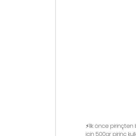
⚡️İlk önce pirinçten
için 500gr pirinç kul