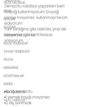
SALATASI.
YAZA HAZIRLIK
Semizotu salatası yaparken ben 
MISIR
sıvıyağ kullanmıyorum. Sıvıyağ 
yerine mayonez  kullanmayı tercih 
DOLMA
ediyorum.
SOSLAR
Tarif bildiğiniz gibi aslında, yine de 
isteyenler için tarifi kısaca 
YARDIMCI LEZZETLER
yazıyorum. 
BALIK YEMEKLERİ
TAVUK YEMEKLERİ
PASTA
MAKARNA
KIZARTMALAR
EKMEK
▪️1bağ semizotu 
ANA YEMEKLER
▪️1 yemek kaşığı mayonez
TATLI TARİFLER
▪️2 diş sarımsak