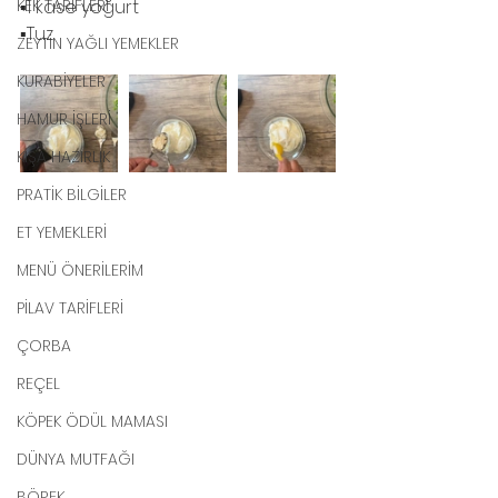
KEK TARİFLERİ
▪️1 kase yoğurt 
▪️Tuz 
ZEYTİN YAĞLI YEMEKLER
KURABİYELER
HAMUR İŞLERİ
KIŞA HAZIRLIK
PRATİK BİLGİLER
ET YEMEKLERİ
MENÜ ÖNERİLERİM
PİLAV TARİFLERİ
ÇORBA
REÇEL
KÖPEK ÖDÜL MAMASI
DÜNYA MUTFAĞI
BÖREK