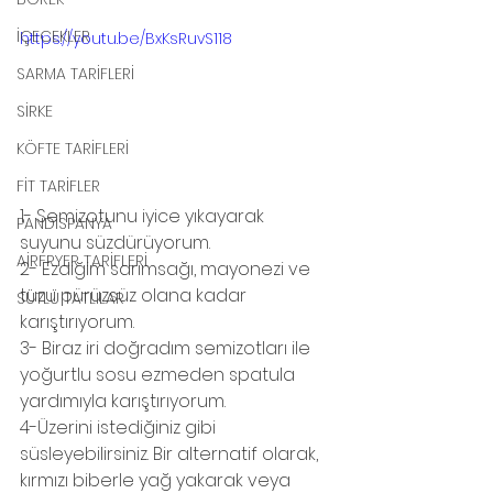
İÇECEKLER
https://youtu.be/BxKsRuvS118
SARMA TARİFLERİ
SİRKE
KÖFTE TARİFLERİ
FİT TARİFLER
1- Semizotunu iyice yıkayarak 
PANDİSPANYA
suyunu süzdürüyorum.
AİRFRYER TARİFLERİ
2- Ezdiğim sarımsağı, mayonezi ve 
tuzu pürüzsüz olana kadar 
SÜTLÜ TATLILAR
karıştırıyorum.
3- Biraz iri doğradım semizotları ile 
yoğurtlu sosu ezmeden spatula 
yardımıyla karıştırıyorum.
4-Üzerini istediğiniz gibi 
süsleyebilirsiniz. Bir alternatif olarak, 
kırmızı biberle yağ yakarak veya 