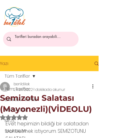
ben1dilek
Yazı
Tüm Tarifler
ben1dilek
Tüm Tarifler
24 Eki 2022
1 dakikada okunur
Semizotu Salatası
BAHARAT YAPIMI
(Mayonezli)(VİDEOLU)
KAHVALTILIK
5 üzerinden NaN yıldız
MEZE
Evet hepimizin bildiği bir salatadan 
bahsetmek istiyorum. SEMİZOTUNU 
SALATALAR