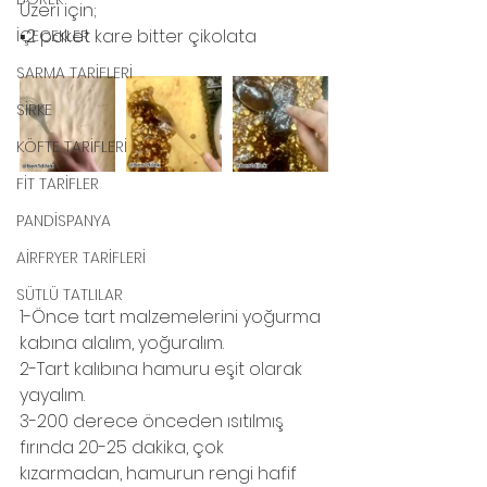
Üzeri için;
▪️2 paket kare bitter çikolata
İÇECEKLER
SARMA TARİFLERİ
SİRKE
KÖFTE TARİFLERİ
FİT TARİFLER
PANDİSPANYA
AİRFRYER TARİFLERİ
SÜTLÜ TATLILAR
1-Önce tart malzemelerini yoğurma 
kabına alalım, yoğuralım.
2-Tart kalıbına hamuru eşit olarak 
yayalım.
3-200 derece önceden ısıtılmış 
fırında 20-25 dakika, çok 
kızarmadan, hamurun rengi hafif 