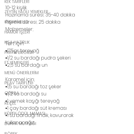
KEK TARİFLERİ
10-12 kişilik.
ZEYTİN YAĞLI YEMEKLER
Hazırlama süresi; 35-40 dakika
Pişirme süresi; 25 dakika 
KURABİYELER
Malzemeler;
HAMUR İŞLERİ
KIŞA HAZIRLIK
Tart için:
▪️175gr tereyağ 
PRATİK BİLGİLER
▪️1/2 su bardağı pudra şekeri
ET YEMEKLERİ
▪️2,5 su bardağı un
MENÜ ÖNERİLERİM
Karamel için;
PİLAV TARİFLERİ
▪️1,5 su bardağı toz şeker
ÇORBA
▪️1/2 su bardağı su
▪️1 yemek kaşığı tereyağ 
REÇEL
▪️1 çay bardağı süt kreması
KÖPEK ÖDÜL MAMASI
▪️1 su bardağı fındık, kavurarak 
kullanacağız.
DÜNYA MUTFAĞI
BÖREK