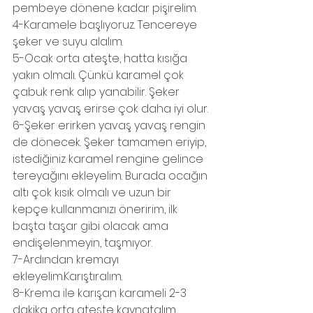
pembeye dönene kadar pişirelim.
4-Karamele başlıyoruz. Tencereye 
şeker ve suyu alalım.
5-Ocak orta ateşte, hatta kısığa 
yakın olmalı. Çünkü karamel çok 
çabuk renk alıp yanabilir. Şeker 
yavaş yavaş erirse çok daha iyi olur.
6-Şeker erirken yavaş yavaş rengin 
de dönecek. Şeker tamamen eriyip, 
istediğiniz karamel rengine gelince 
tereyağını ekleyelim. Burada ocağın 
altı çok kısık olmalı ve uzun bir 
kepçe kullanmanızı öneririm, ilk 
başta taşar gibi olacak ama 
endişelenmeyin, taşmıyor.
7-Ardından kremayı 
ekleyelim.Karıştıralım.
8-Krema ile karışan karameli 2-3 
dakika orta ateşte kaynatalım.