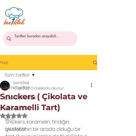
ben1dilek
Yazı
Tüm Tarifler
ben1dilek
Tüm Tarifler
16 Eyl 2021
0 dakikada okunur
Snıckers ( Çikolata ve
BAHARAT YAPIMI
Karamelli Tart)
KAHVALTILIK
5 üzerinden NaN yıldız
MEZE
Snıckers, karamelin, fındığın, 
çikolatanın bir arada olduğu bir 
SALATALAR