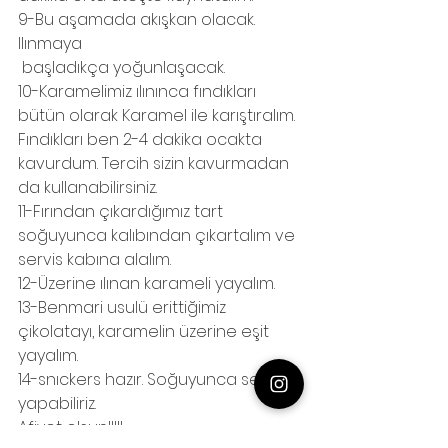
9-Bu aşamada akışkan olacak. 
Ilınmaya
 başladıkça yoğunlaşacak.
10-Karamelimiz ılınınca fındıkları 
bütün olarak Karamel ile karıştıralım. 
Fındıkları ben 2-4 dakika ocakta 
kavurdum. Tercih sizin kavurmadan 
da kullanabilirsiniz.
11-Fırından çıkardığımız tart 
soğuyunca kalıbından çıkartalım ve 
servis kabına alalım.
12-Üzerine ılınan karameli yayalım.
13-Benmari usulü erittiğimiz 
çikolatayı, karamelin üzerine eşit 
yayalım.
14-snıckers hazır. Soğuyunca servis 
yapabiliriz. 
Afiyet olsun!!!!!