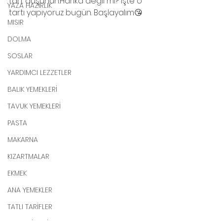
tart düşünün.Harika değil mi? İşte o 
YAZA HAZIRLIK
tartı yapıyoruz bugün. Başlayalım😘
MISIR
DOLMA
SOSLAR
YARDIMCI LEZZETLER
BALIK YEMEKLERİ
TAVUK YEMEKLERİ
PASTA
MAKARNA
KIZARTMALAR
EKMEK
ANA YEMEKLER
TATLI TARİFLER