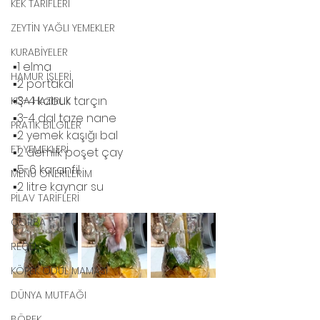
KEK TARİFLERİ
ZEYTİN YAĞLI YEMEKLER
KURABİYELER
▪️1 elma 
HAMUR İŞLERİ
▪️2 portakal
▪️3-4 kabuk tarçın
KIŞA HAZIRLIK
▪️3-4 dal taze nane 
PRATİK BİLGİLER
▪️2 yemek kaşığı bal
ET YEMEKLERİ
▪️2 demlik poşet çay
▪️5-6 karanfil
MENÜ ÖNERİLERİM
▪️2 litre kaynar su
PİLAV TARİFLERİ
ÇORBA
REÇEL
KÖPEK ÖDÜL MAMASI
DÜNYA MUTFAĞI
BÖREK