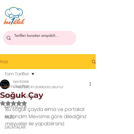
ben1dilek
Yazı
Tüm Tarifler
ben1dilek
Tüm Tarifler
4 Haz 2024
1 dakikada okunur
Soğuk Çay
BAHARAT YAPIMI
5 üzerinden NaN yıldız
KAHVALTILIK
Bu soğuk çayda elma ve portakal 
kullandım. Mevsime göre dilediğiniz 
MEZE
meyveler ile yapabilirsiniz. 
SALATALAR