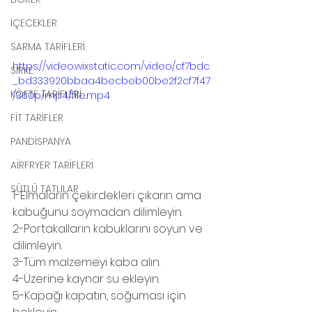
İÇECEKLER
SARMA TARİFLERİ
https://video.wixstatic.com/video/cf7bdc
SİRKE
_bd333920bbaa4becbeb00be2f2cf7f47
KÖFTE TARİFLERİ
/360p/mp4/file.mp4
FİT TARİFLER
PANDİSPANYA
AİRFRYER TARİFLERİ
SÜTLÜ TATLILAR
1-Elmaların çekirdekleri çıkarın ama 
kabuğunu soymadan dilimleyin. 
2-Portakalların kabuklarını soyun ve 
dilimleyin. 
3-Tüm malzemeyi kaba alın.
4-Üzerine kaynar su ekleyin.
5-Kapağı kapatın, soğuması için 