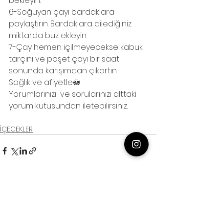
bekleyin.
6-Soğuyan çayı bardaklara 
paylaştırın. Bardaklara dilediğiniz 
miktarda buz ekleyin.
7-Çay hemen içilmeyecekse kabuk 
tarçını ve poşet çayı bir saat 
sonunda karışımdan çıkartın.
Sağlık ve afiyetle🪷
Yorumlarınızı  ve sorularınızı alttaki 
yorum kutusundan iletebilirsiniz.
İÇECEKLER
Hepsini Gör
Son Yazılar