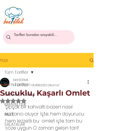
ben1dilek
Yazı
Tüm Tarifler
ben1dilek
Tüm Tarifler
14 Eki 2021
1 dakikada okunur
Sucuklu, Kaşarlı Omlet
BAHARAT YAPIMI
5 üzerinden NaN yıldız
KAHVALTILIK
Şipşak bir kahvaltı bazen nasıl 
kurtarıcı oluyor. İşte, hem doyurucu 
MEZE
hem lezzetli bu  omlet işte tam bu 
SALATALAR
söze uygun. O zaman gelsin tarif.