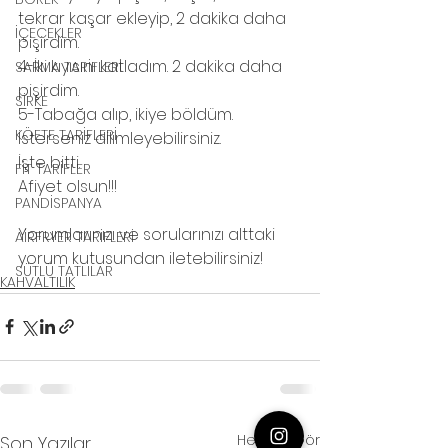
tekrar kaşar ekleyip, 2 dakika daha 
İÇECEKLER
pişirdim.
4-İki kıyısını katladım. 2 dakika daha 
SARMA TARİFLERİ
pişirdim.
SİRKE
5-Tabağa alıp, ikiye böldüm.
KÖFTE TARİFLERİ
İsterseniz dilimleyebilirsiniz. 
İşte bitti. 
FİT TARİFLER
Afiyet olsun!!!
PANDİSPANYA
Yorumlarınızı ve sorularınızı alttaki 
AİRFRYER TARİFLERİ
yorum kutusundan iletebilirsiniz!
SÜTLÜ TATLILAR
KAHVALTILIK
Hepsini Gör
Son Yazılar