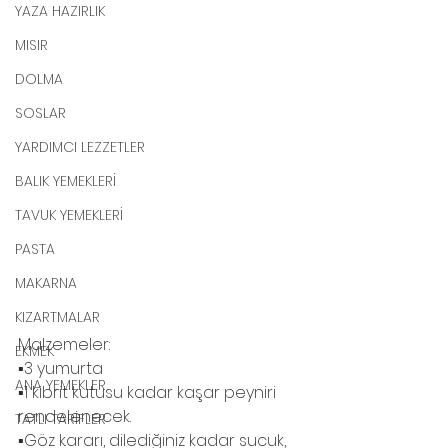
YAZA HAZIRLIK
MISIR
DOLMA
SOSLAR
YARDIMCI LEZZETLER
BALIK YEMEKLERİ
TAVUK YEMEKLERİ
PASTA
MAKARNA
KIZARTMALAR
Malzemeler:
EKMEK
▪️3 yumurta
ANA YEMEKLER
▪️1 kibrit kutusu kadar kaşar peyniri 
rendelenecek.
TATLI TARİFLER
▪️Göz kararı, dilediğiniz kadar sucuk, 