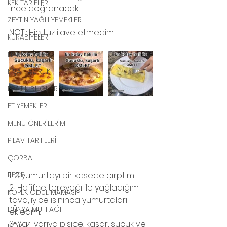
KEK TARİFLERİ
ince doğranacak.
ZEYTİN YAĞLI YEMEKLER
NOT : Hiç tuz ilave etmedim.
KURABİYELER
HAMUR İŞLERİ
KIŞA HAZIRLIK
PRATİK BİLGİLER
ET YEMEKLERİ
MENÜ ÖNERİLERİM
PİLAV TARİFLERİ
ÇORBA
1-3 yumurtayı bir kasede çırptım.
REÇEL
2-Hafifce tereyağı ile yağladığım 
KÖPEK ÖDÜL MAMASI
tava, iyice ısınınca yumurtaları 
DÜNYA MUTFAĞI
ekledim.
3-Yarı yarıya pişice, kaşar, sucuk ve 
BÖREK