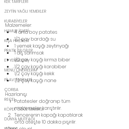
KEK TARİFLERİ
ZEYTİN YAĞLI YEMEKLER
KURABİYELER
Malzemeler:
HAMUR İŞLERİ
4 orta boy patates
1/2 çay bardağı su
KIŞA HAZIRLIK
1 yemek kaşığı zeytinyağı
PRATİK BİLGİLER
1 diş sarımsak
1/2 çay kaşığı kırmızı biber
ET YEMEKLERİ
1/2 çay kaşığı karabiber
MENÜ ÖNERİLERİM
1/2 çay kaşığı kekik
PİLAV TARİFLERİ
1/2 çay kaşığı nane
ÇORBA
Hazırlanışı:
REÇEL
Patatesler doğranıp tüm 
malzemeler karıştırılır.
KÖPEK ÖDÜL MAMASI
Tencerenin kapağı kapatılarak 
DÜNYA MUTFAĞI
orta ateşte 10 dakika pişirilir.
Afiyet olsun!
BÖREK