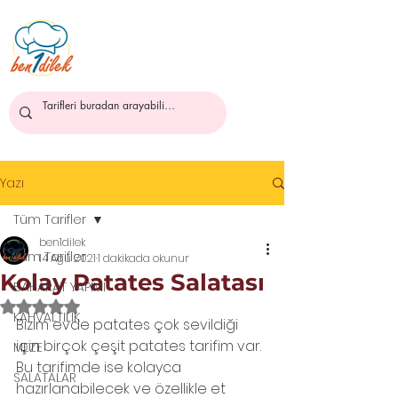
ben1dilek
Yazı
Tüm Tarifler
ben1dilek
Tüm Tarifler
14 Ağu 2021
1 dakikada okunur
Kolay Patates Salatası
BAHARAT YAPIMI
5 üzerinden NaN yıldız
KAHVALTILIK
Bizim evde patates çok sevildiği 
için birçok çeşit patates tarifim var. 
MEZE
Bu tarifimde ise kolayca 
SALATALAR
hazırlanabilecek ve özellikle et 