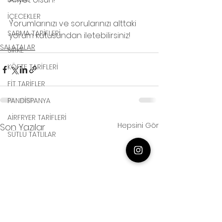
İÇECEKLER
Yorumlarınızı ve sorularınızı alttaki 
SARMA TARİFLERİ
yorum kutusundan iletebilirsiniz!
SALATALAR
SİRKE
KÖFTE TARİFLERİ
FİT TARİFLER
PANDİSPANYA
AİRFRYER TARİFLERİ
Hepsini Gör
Son Yazılar
SÜTLÜ TATLILAR