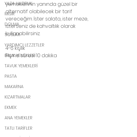
YAZA HAZIRLIK
yemeklerinin yanında güzel bir 
alternatif olabilecek bir tarif 
MISIR
vereceğim. İster salata, ister meze, 
DOLMA
isterseniz de kahvaltılık olarak 
kullanabilirsiniz.
SOSLAR
YARDIMCI LEZZETLER
4-6 kişilik
Pişme süresi: 10 dakika
BALIK YEMEKLERİ
TAVUK YEMEKLERİ
PASTA
MAKARNA
KIZARTMALAR
EKMEK
ANA YEMEKLER
TATLI TARİFLER