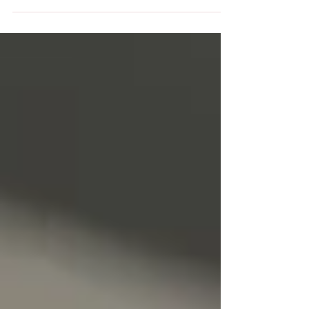
basmati pirincini tercih ettim. Bulgur veya
baldo...