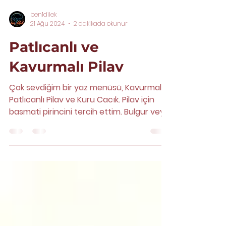
ben1dilek
21 Ağu 2024
2 dakikada okunur
Patlıcanlı ve
Kavurmalı Pilav
Çok sevdiğim bir yaz menüsü, Kavurmalı,
Patlıcanlı Pilav ve Kuru Cacık. Pilav için
basmati pirincini tercih ettim. Bulgur veya
baldo...