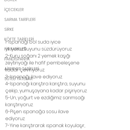
İÇECEKLER
SARMA TARİFLERİ
SİRKE
KÖFTE TARİFLERİ
1-Ispanağı bol suda iyice 
yıkıyoruz.Suyunu süzdürüyoruz.
FİT TARİFLER
2-Kuru soğanı 2 yemek kaşığı 
PANDİSPANYA
zeytinyağı ile hafif pembeleşene 
AİRFRYER TARİFLERİ
kadar çeviriyoruz.
3-Ispanağı ilave ediyoruz.
SÜTLÜ TATLILAR
4-Ispanağı karıştıra karıştıra, suyunu 
çekip, yumuşayana kadar pişiriyoruz.
5-Un, yoğurt ve ezdiğimiz sarımsağı 
karıştırıyoruz.
6-Pişen ıspanağa sosu ilave 
ediyoruz.
7-Yine karıştırarak ıspanak koyulaşır, 