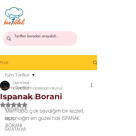
ben1dilek
Yazı
Tüm Tarifler
ben1dilek
Tüm Tarifler
6 Ara 2021
1 dakikada okunur
Ispanak Borani
BAHARAT YAPIMI
5 üzerinden NaN yıldız
KAHVALTILIK
Merhaba, çok sevdiğim bir lezzet, 
ıspanağın en güzel hali, ISPANAK 
MEZE
BORANI.
SALATALAR