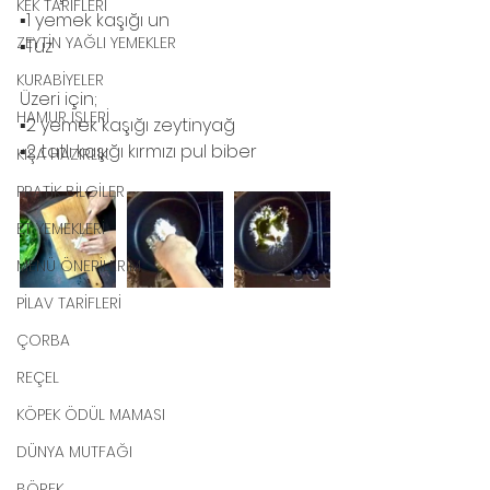
KEK TARİFLERİ
▪️1 yemek kaşığı un
ZEYTİN YAĞLI YEMEKLER
▪️Tuz
KURABİYELER
Üzeri için;
HAMUR İŞLERİ
▪️2 yemek kaşığı zeytinyağ 
▪️2 tatlı kaşığı kırmızı pul biber 
KIŞA HAZIRLIK
PRATİK BİLGİLER
ET YEMEKLERİ
MENÜ ÖNERİLERİM
PİLAV TARİFLERİ
ÇORBA
REÇEL
KÖPEK ÖDÜL MAMASI
DÜNYA MUTFAĞI
BÖREK