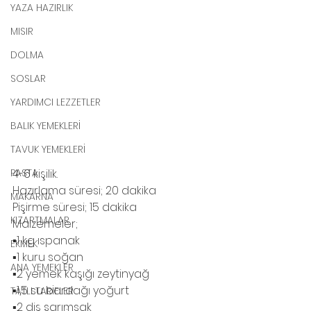
YAZA HAZIRLIK
MISIR
DOLMA
SOSLAR
YARDIMCI LEZZETLER
BALIK YEMEKLERİ
TAVUK YEMEKLERİ
PASTA
4-6 kişilik.
Hazırlama süresi; 20 dakika
MAKARNA
Pişirme süresi; 15 dakika 
KIZARTMALAR
Malzemeler;
▪️1 kg ıspanak
EKMEK
▪️1 kuru soğan 
ANA YEMEKLER
▪️2 yemek kaşığı zeytinyağ 
▪️1,5 su bardağı yoğurt
TATLI TARİFLER
▪️2 diş sarımsak 