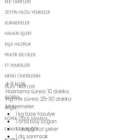
KEK TARİFLERİ
ZEYTİN YAĞLI YEMEKLER
KURABİYELER
HAMUR İŞLERİ
KIŞA HAZIRLIK
PRATİK BİLGİLER
ET YEMEKLERİ
MENÜ ÖNERİLERİM
4-6 kişilik.
PİLAV TARİFLERİ
Hazırlama süresi; 10 dakika 
ÇORBA
Pişirme süresi; 25-30 dakika
Malzemeler:
REÇEL
1 kg taze fasulye
KÖPEK ÖDÜL MAMASI
1 orta boy soğan
1 t. kaşığı toz şeker
DÜNYA MUTFAĞI
1 diş sarımsak
BÖREK