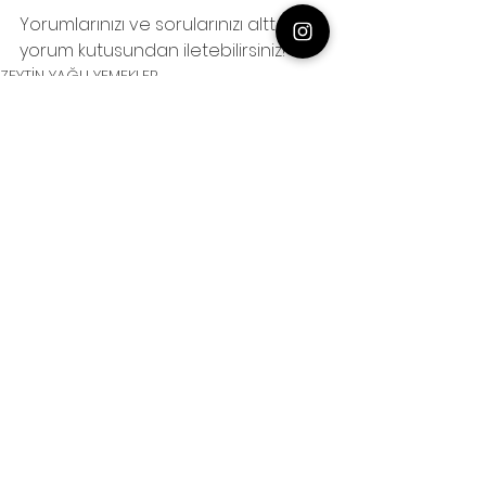
Yorumlarınızı ve sorularınızı alttaki 
yorum kutusundan iletebilirsiniz!
ZEYTİN YAĞLI YEMEKLER
Hepsini Gör
Son Yazılar