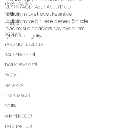
YAZA HAZIRLIK
ZEYTİNYAĞLI TAZE FASULYE’ de 
MISIR
iddialıyım. Evet evet kesinlikle 
iddialıyım ve bir kere denediğinizde 
DOLMA
bağımlısı olacağınızı söyleyebilirim. 
SOSLAR
İşte o tarif geliyor…..
YARDIMCI LEZZETLER
BALIK YEMEKLERİ
TAVUK YEMEKLERİ
PASTA
MAKARNA
KIZARTMALAR
EKMEK
ANA YEMEKLER
TATLI TARİFLER