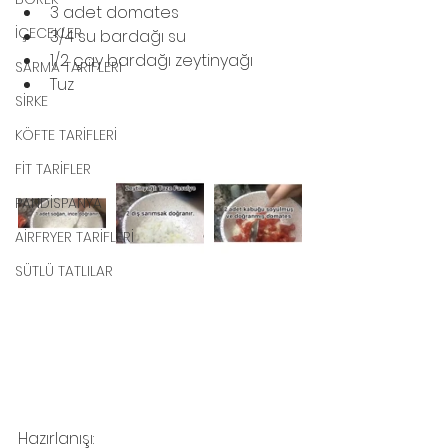
3 adet domates
İÇECEKLER
3/4 su bardağı su
1/2 çay bardağı zeytinyağı
SARMA TARİFLERİ
Tuz
SİRKE
KÖFTE TARİFLERİ
FİT TARİFLER
PANDİSPANYA
AİRFRYER TARİFLERİ
SÜTLÜ TATLILAR
Hazırlanışı: