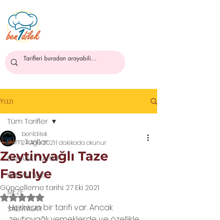
ben1dilek
Yazı
Tüm Tarifler
ben1dilek
Tüm Tarifler
24 Ağu 2021
1 dakikada okunur
Zeytinyağlı Taze
BAHARAT YAPIMI
Fasulye
KAHVALTILIK
Güncelleme tarihi:
27 Eki 2021
MEZE
5 üzerinden NaN yıldız
Herkesin bir tarifi var. Ancak 
SALATALAR
zeytinyağlı yemeklerde ve özellikle 