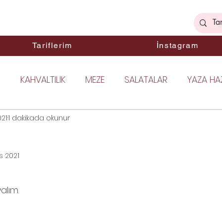
ek
Tariflerim
İnstagram
I
KAHVALTILIK
MEZE
SALATALAR
YAZA HAZ
021
DIMCI LEZZETLER
1 dakikada okunur
BALIK YEMEKLERİ
TAVUK YEMEKLE
s 2021
EKMEK
ANA YEMEKLER
TATLI TARİFLER
KEK
ıldız
alım. 
URABİYELER
HAMUR İŞLERİ
KIŞA HAZIRLIK
PRAT