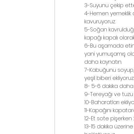
3-Suyunu çekip ette
4-Hemen yemeklik do
kavuruyoruz.
5-Soğan kavrulduğu
kapağı kapalı olarak 
6-Bu aşamada etin p
yani yumuşamış olac
daha kaynatın.
7-Kabuğunu soyup, 
yeşil biberi ekliyoruz.
8- 5-6 dakika daha 
9-Tereyağı ve tuzu ek
10-Baharatları ekliyor
11-Kapağını kapatar
12-Et sote pişerken 
13-15 dakika üzerine