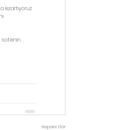
 kızartıyoruz.
nı 
t sotenin 
Hepsini Gör