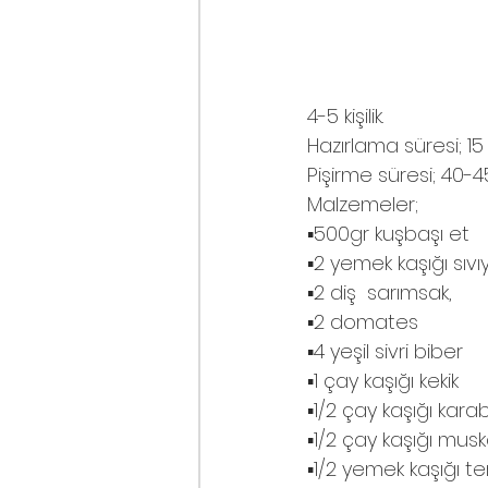
4-5 kişilik.
Hazırlama süresi; 15
Pişirme süresi; 40-4
Malzemeler; 
▪️500gr kuşbaşı et
▪️2 yemek kaşığı sıvı
▪️2 diş  sarımsak,
▪️2 domates
▪️4 yeşil sivri biber
▪️1 çay kaşığı kekik
▪️1/2 çay kaşığı kara
▪️1/2 çay kaşığı mus
▪️1/2 yemek kaşığı t