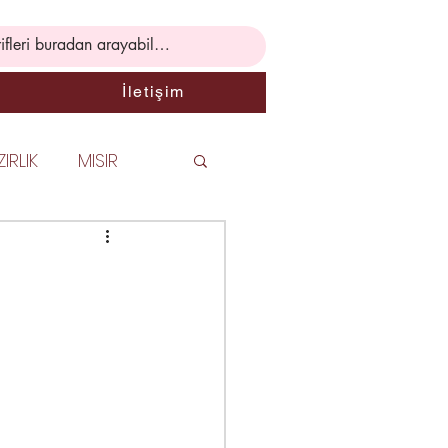
İletişim
IRLIK
MISIR
Rİ
PASTA
 TARİFLERİ
İK BİLGİLER