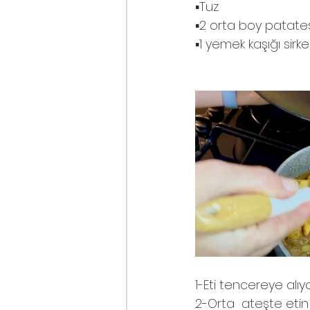
▪️Tuz
▪️2 orta boy patate
▪️1 yemek kaşığı sirke
1-Eti tencereye alı
2-Orta  ateşte etin