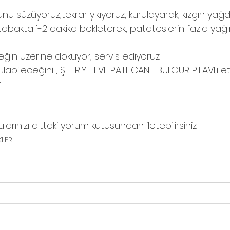
nu süzüyoruz,tekrar yıkıyoruz, kurulayarak, kızgın yağda
i tabakta 1-2 dakika bekleterek, patateslerin fazla yağı
eğin üzerine döküyor, servis ediyoruz. 
labileceğini , ŞEHRİYELİ VE PATLICANLI BULGUR PİLAVI,ı e
. 
larınızı alttaki yorum kutusundan iletebilirsiniz! 
KLER