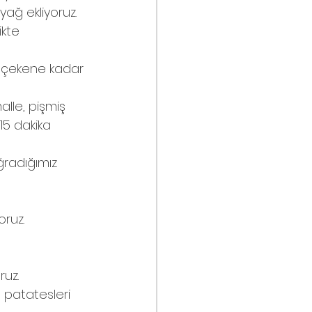
yağ ekliyoruz.
kte 
ü çekene kadar 
lle, pişmiş 
15 dakika 
radığımız 
oruz.
uz. 
 patatesleri 