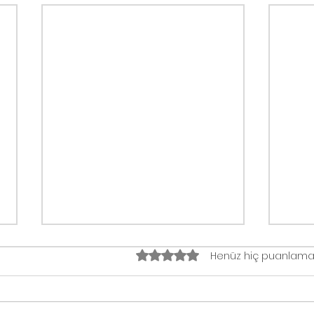
5 üzerinden 0 yıldız
Henüz hiç puanlama
Keşkek