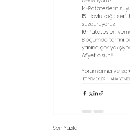
bekletiyoruz.
14-Patateslerin suyu
15-Havlu kağıt seril
süzdürüyoruz.
16-Patatesleri, yem
Bloğumda tarifini bu
yanına çok yakışıyor
Afiyet olsun!!!
Yorumlarınızı ve soru
ET YEMEKLERİ
ANA YEME
Son Yazılar