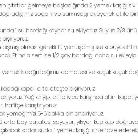
n çıtırtılar gelmeye başladığında 2 yemek kaşığı sıvı 
ğradığımız soğanı ve sarımsağı ekleyerek et ile birli
nda 1 su bardağı kaynar su ekliyoruz. Suyun 2/3 ün
pişiriyoruz. 
işmiş olması gerekli. Et yumuşamış ise ki büyük ihtima
ak. Et hala sert ise 1/2 çay bardağı daha su ekleyip 
yemeklik doğradığımız domatesi ve küçük küçük doğ
kapağı kapalı orta ateşte pişiriyoruz.
liyoruz. Yağ eriyip, et ile iyice karışınca altını kapatıy
, hafifçe karıştırıyoruz.
ak yemeğimizi 5-6’dakika dinlendiriyoruz.
2 orta boy patatesi soyuyor, yıkıyor, küp küp doğruyor
 çıkacak kadar suda, 1 yemek kaşığı sirke ilave ederek,