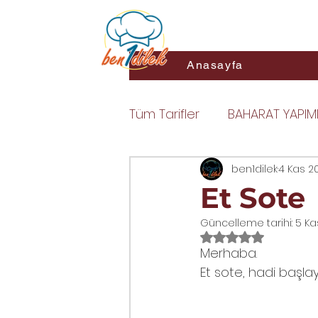
ben1dil
Anasayfa
Tüm Tarifler
BAHARAT YAPIM
DOLMA
SOSLAR
ben1dilek
4 Kas 2
YAR
Et Sote
Güncelleme tarihi:
5 Ka
MAKARNA
KIZARTMALAR
5 üzerinden NaN y
Merhaba.
Et sote, hadi başlay
ZEYTİN YAĞLI YEMEKLER
K