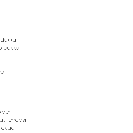
 dakika
5 dakika
ya
biber
kat rendesi
ereyağ 